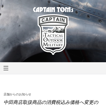
Skip
to
content
CAPTAIN TOM'S
キャプテントム
店舗からのお知らせ
中田商店取扱商品の消費税込み価格へ変更の