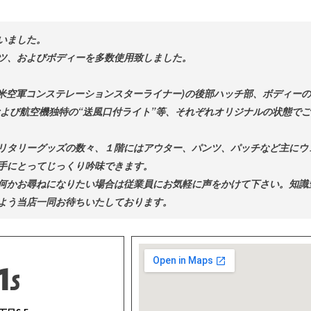
いました。
ツ、およびボディーを多数使用致しました。
rLiner” (米空軍コンステレーションスターライナー)の後部ハッチ部、ボ
および航空機独特の“送風口付ライト”等、それぞれオリジナルの状態で
リタリーグッズの数々、１階にはアウター、パンツ、パッチなど主にウ
手にとってじっくり吟味できます。
何かお尋ねになりたい場合は従業員にお気軽に声をかけて下さい。知識
よう当店一同お待ちいたしております。