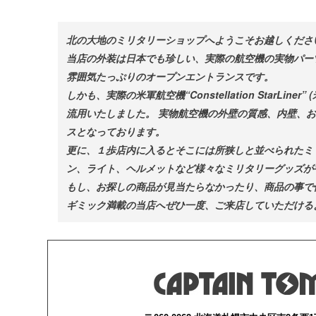
北の大地のミリタリーショップへようこそお越しくださ
当店の外装は日本でも珍しい、実際の航空機の実物パー
雰囲気たっぷりのオープンエントランスです。
しかも、実際の米軍航空機“Constellation Sta
流用いたしました。 実物航空機の外壁の質感、内壁、
スとなっております。
更に、１歩店内に入るとそこには所狭しと並べられたミ
ン、ライト、ヘルメットなど様々なミリタリーグッズが
もし、お探しの商品が見当たらなかったり、商品の事で
ギミック満載の当店へぜひ一度、ご来店していただける