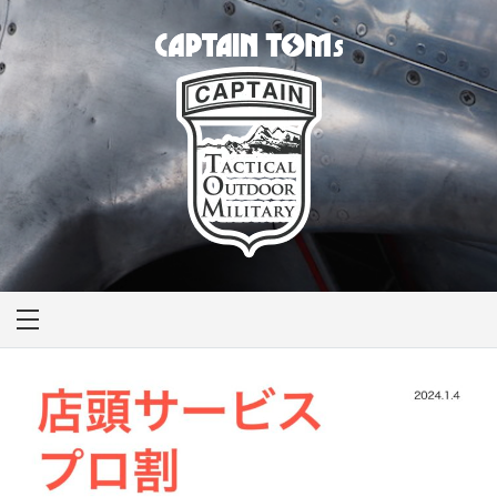
CAPTAIN TOM'S
キャプテントム