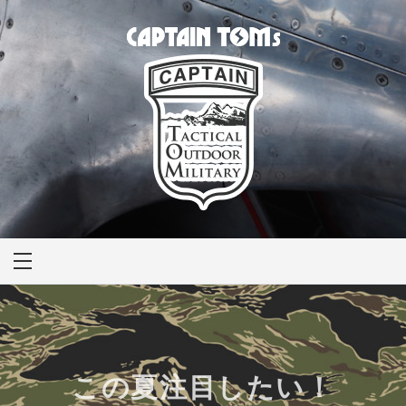
CAPTAIN TOM'S
キャプテントム
この夏注目したい！