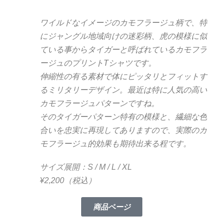
ワイルドなイメージのカモフラージュ柄で、特
にジャングル地域向けの迷彩柄、虎の模様に似
ている事からタイガーと呼ばれているカモフラ
ージュのプリントTシャツです。
伸縮性の有る素材で体にピッタリとフィットす
るミリタリーデザイン。最近は特に人気の高い
カモフラージュパターンですね。
そのタイガーパターン特有の模様と、繊細な色
合いを忠実に再現してありますので、実際のカ
モフラージュ的効果も期待出来る程です。
サイズ展開：S / M / L / XL
¥2,200（税込）
商品ページ