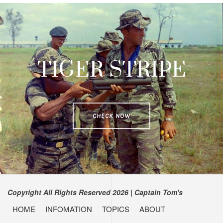
TIGER STRIPE
CHECK NOW
Copyright All Rights Reserved 2026
|
Captain Tom's
HOME
INFOMATION
TOPICS
ABOUT