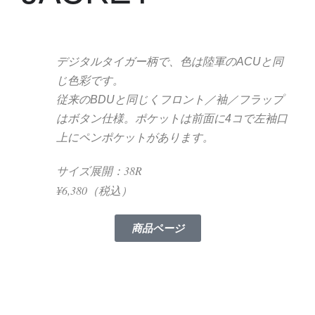
デジタルタイガー柄で、色は陸軍のACUと同
じ色彩です。
従来のBDUと同じくフロント／袖／フラップ
はボタン仕様。ポケットは前面に4コで左袖口
上にペンポケットがあります。
サイズ展開：38R
¥6,380（税込）
商品ページ