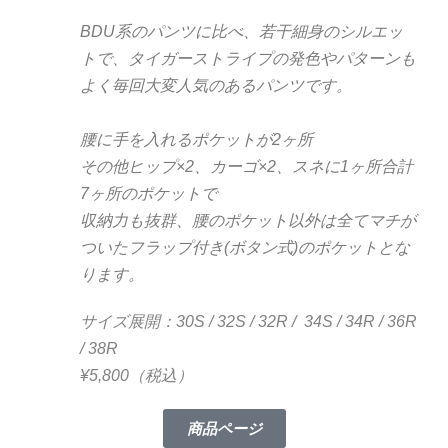
BDU系のパンツに比べ、若干細身のシルエッ
トで、タイガーストライプの発色やパターンも
よく毎回大変人気のあるパンツです。
腰に手を入れるポケットが2ヶ所
その他ヒップ×2、カーゴ×2、スネに1ヶ所合計
7ヶ所のポケットで
収納力も抜群、腰のポケット以外は全てマチが
ついたフラップ付き(ボタン式)のポケットとな
ります。
サイズ展開：30S / 32S / 32R / 34S / 34R / 36R
/ 38R
¥5,800（税込）
商品ページ