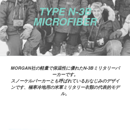
TYPE N-3B
MICROFIBER
MORGAN社の軽量で保温性に優れたN-3Bミリタリーパ
ーカーです。
スノーケルパーカーとも呼ばれているおなじみのデザイ
ンです、極寒冷地用の米軍ミリタリー衣類の代表的モデ
ル。