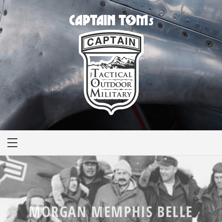
CAPTAIN TOM'S
キャプテントム
MORGAN MEMPHIS BELLE