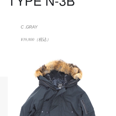
TYPE N-3B
C .GRAY
¥39,800（税込）