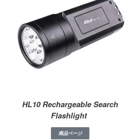
HL10 Rechargeable Search
Flashlight
商品ページ