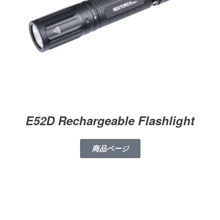
E52D Rechargeable Flashlight
商品ページ