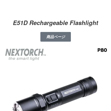
E51D Rechargeable Flashlight
商品ページ