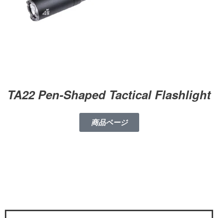
TA22 Pen-Shaped Tactical Flashlight
商品ページ