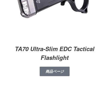
TA70 Ultra-Slim EDC Tactical
Flashlight
商品ページ