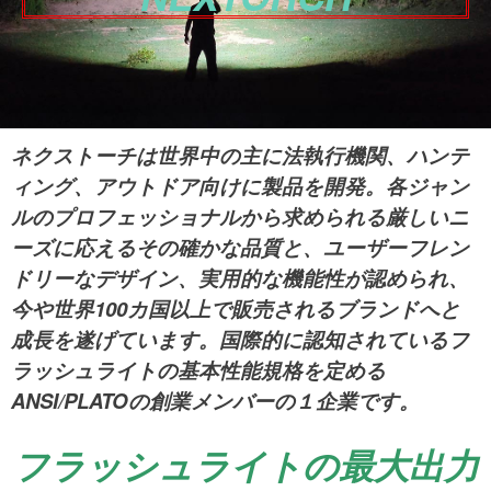
ネクストーチは世界中の主に法執行機関、ハンテ
ィング、アウトドア向けに製品を開発。各ジャン
ルのプロフェッショナルから求められる厳しいニ
ーズに応えるその確かな品質と、ユーザーフレン
ドリーなデザイン、実用的な機能性が認められ、
今や世界100カ国以上で販売されるブランドへと
成長を遂げています。国際的に認知されているフ
ラッシュライトの基本性能規格を定める
ANSI/PLATOの創業メンバーの１企業です。
フラッシュライトの最大出力