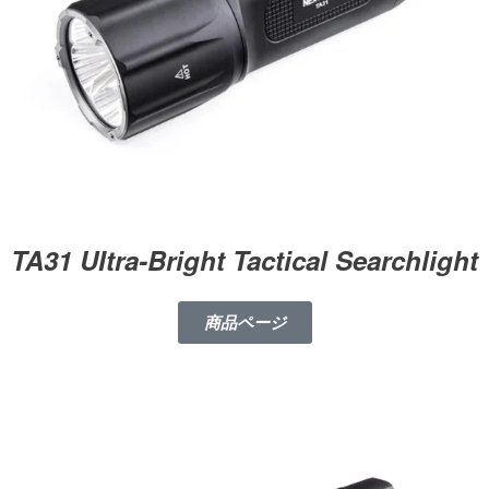
TA31 UItra-Bright Tactical Searchlight
商品ページ