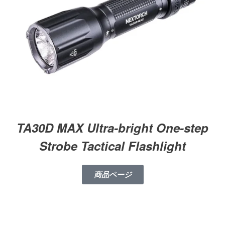
TA30D MAX Ultra-bright One-step
Strobe Tactical Flashlight
商品ページ