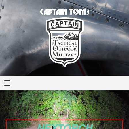
CAPTAIN TOM'S
キャプテントム
NEXTORCH