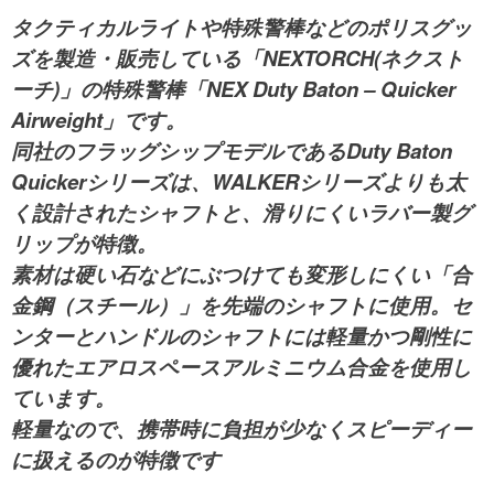
タクティカルライトや特殊警棒などのポリスグッ
ズを製造・販売している「NEXTORCH(ネクスト
ーチ)」の特殊警棒「NEX Duty Baton – Quicker
Airweight」です。
同社のフラッグシップモデルであるDuty Baton
Quickerシリーズは、WALKERシリーズよりも太
く設計されたシャフトと、滑りにくいラバー製グ
リップが特徴。
素材は硬い石などにぶつけても変形しにくい「合
金鋼（スチール）」を先端のシャフトに使用。セ
ンターとハンドルのシャフトには軽量かつ剛性に
優れたエアロスペースアルミニウム合金を使用し
ています。
軽量なので、携帯時に負担が少なくスピーディー
に扱えるのが特徴です