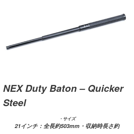
NEX Duty Baton – Quicker
Steel
・サイズ
21インチ：全長約503mm・収納時長さ約