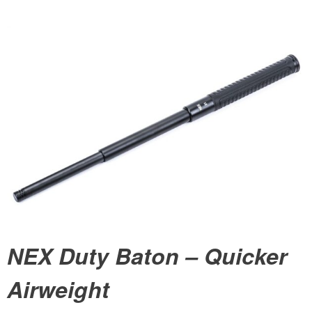
NEX Duty Baton – Quicker
Airweight