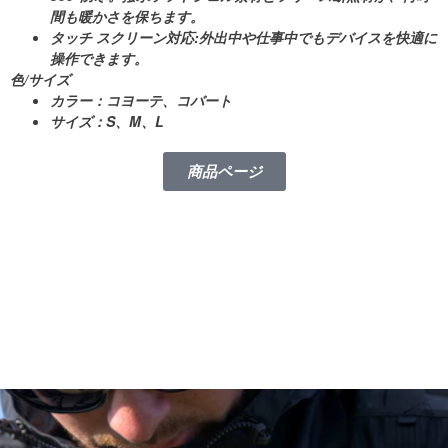
間も暖かさを保ちます。
タッチ スクリーン対応:
外出中や仕事中でもデバイスを快適に
操作できます。
色/サイズ
カラー
：コヨーテ、コバート
サイズ
：S、M、L
商品ページ