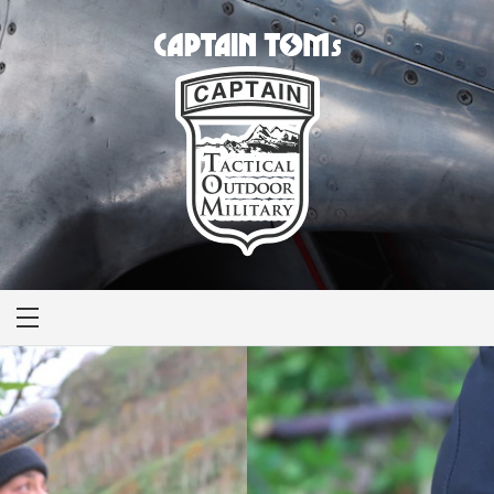
CAPTAIN TOM'S
キャプテントム