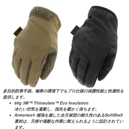
多目的防寒手袋。極寒の環境下でもプロ仕様の保護性能と快適性を
提供します。
60g 3M™ Thinsulate™ Eco Insulation
冷たい空気を遮断し、指先を暖かく保ちます。
Armortex® 補強を施した全天候型の耐久性のある
SoftShell
素材は、天候や過酷な作業に耐えられるように設計されてい
ます。