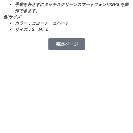
手袋を外さずに
タッチスクリーン
スマートフォンやGPS を操
作できます。
色/サイズ
カラー
：コヨーテ、コバート
サイズ
：S、M、L
商品ページ