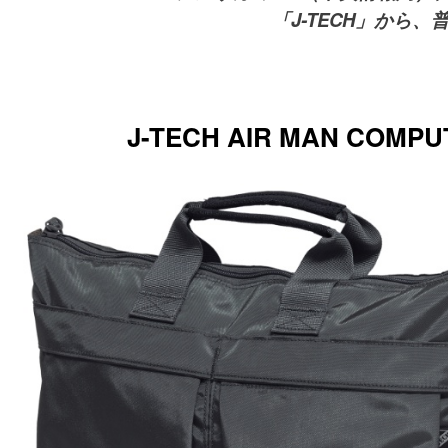
「J-TECH」から
J-TECH AIR MAN CO