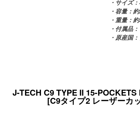
・サイズ：横
・容量：約2
・重量：約3
・付属品：
・原産国：
J-TECH C9 TYPE II 15-POCKET
[C9タイプ2 レーザー