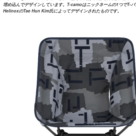
埋め込んでデザインしています。T-camoはニックネームの1つでT-パターン
HelinoxのTae Hun Kim氏によってデザインされたものです。