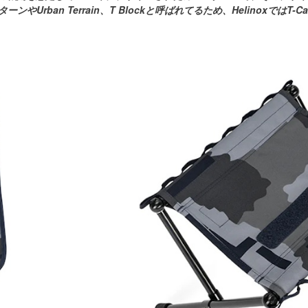
やUrban Terrain、T Blockと呼ばれてるため、Helinoxでは