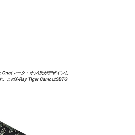
 Ong(マーク・オン)氏がデザインし
ay Tiger CamoはSBTG