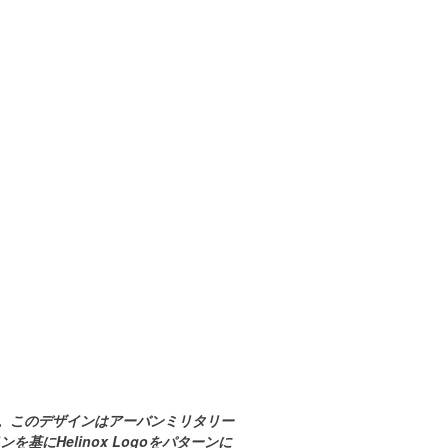
。このデザインはアーバンミリタリー
にHelinox Logoをパターンに