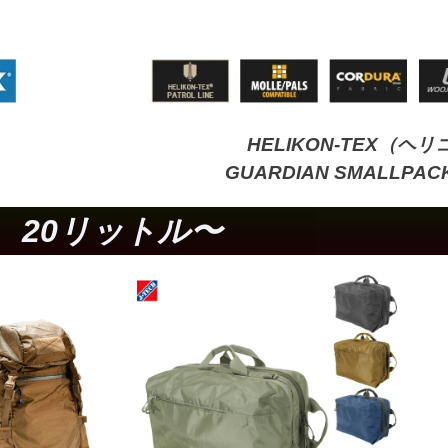
HELIKON-TEX（ヘ
GUARDIAN SMALLPACK 
20リットル〜