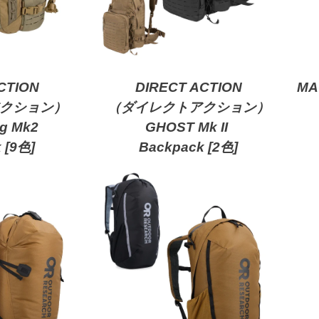
CTION
DIRECT ACTION
M
クション）
（ダイレクトアクション）
gg Mk2
GHOST Mk II
 [9色]
Backpack [2色]