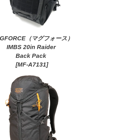
AGFORCE（マグフォース）
IMBS 20in Raider
Back Pack
[MF-A7131]