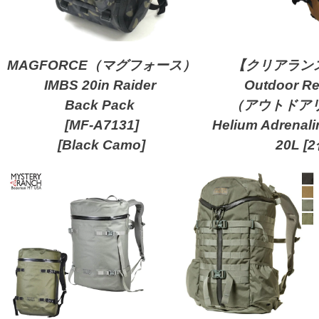
MAGFORCE（マグフォース）
【クリアランス
IMBS 20in Raider
Outdoor R
Back Pack
（アウトドア
[MF-A7131]
Helium Adrenali
[Black Camo]
20L [2