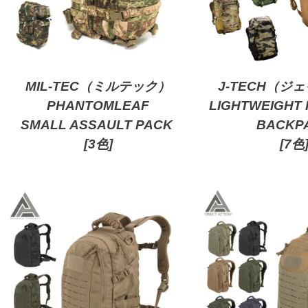
MIL-TEC（ミルテック）
J-TECH（ジ
PHANTOMLEAF
LIGHTWEIGHT
SMALL ASSAULT PACK
BACKP
[3色]
[7色