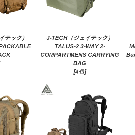
ェイテック）
J-TECH（ジェイテック）
 PACKABLE
TALUS-2 3-WAY 2-
Mu
ACK
COMPARTMENS CARRYING
Ba
]
BAG
[4色]