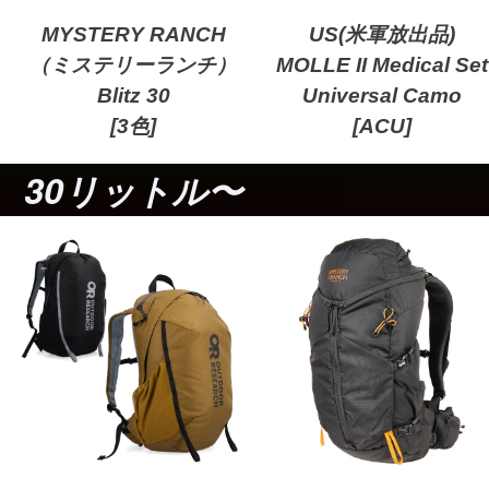
MYSTERY RANCH
US(米軍放出品)
（ミステリーランチ）
MOLLE II Medical Set
Blitz 30
Universal Camo
[3色]
[ACU]
30リットル〜