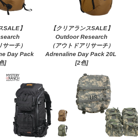
SALE】
【クリアランスSALE】
esearch
Outdoor Research
リサーチ）
（アウトドアリサーチ）
ne Day Pack
Adrenaline Day Pack 20L
色]
[2色]