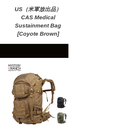
US（米軍放出品）
CAS Medical
Sustainment Bag
[Coyote Brown]