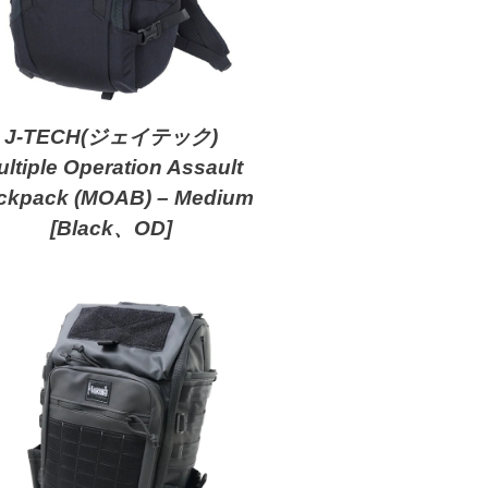
J-TECH(ジェイテック)
ltiple Operation Assault
ckpack (MOAB) – Medium
[Black、OD]