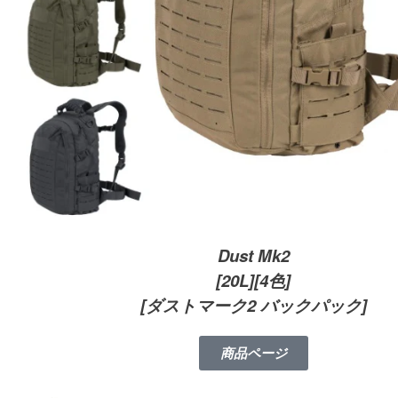
Dust Mk2
[20L]
[4色]
[ダストマーク2 バックパック]
商品ページ