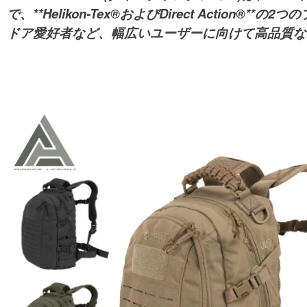
で、**Helikon-Tex®およびDirect Act
ドア愛好者など、幅広いユーザーに向けて高品質な