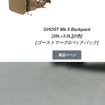
GHOST Mk II Backpack
[28L+3.5L][2色]
[ゴーストマーク2バックパック]
商品ページ