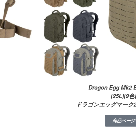
Dragon Egg Mk2 
[25L][9色
ドラゴンエッグマーク
商品ページ