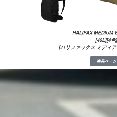
HALIFAX MEDIUM 
[40L][4色
[ハリファックス ミディア
商品ページ