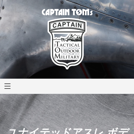
CAPTAIN TOM'S
キャプテントム
ユナイテッドアスレ ボデ