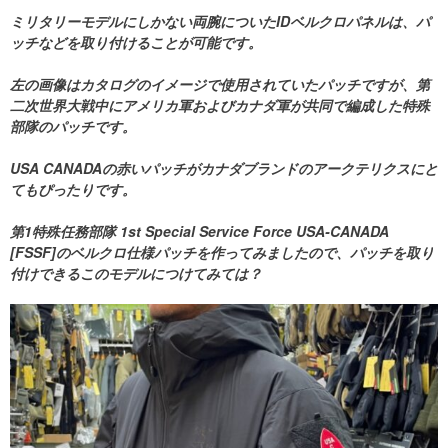
ミリタリーモデルにしかない両腕についたIDベルクロパネルは、パ
ッチなどを取り付けることが可能です。
左の画像はカタログのイメージで使用されていたパッチですが、第
二次世界大戦中にアメリカ軍およびカナダ軍が共同で編成した特殊
部隊のパッチです。
USA CANADAの赤いパッチがカナダブランドのアークテリクスにと
てもぴったりです。
第1特殊任務部隊 1st Special Service Force USA-CANADA
[FSSF]のベルクロ仕様パッチを作ってみましたので、パッチを取り
付けできるこのモデルにつけてみては？