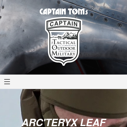
CAPTAIN TOM'S
キャプテントム
ARC'TERYX LEAF