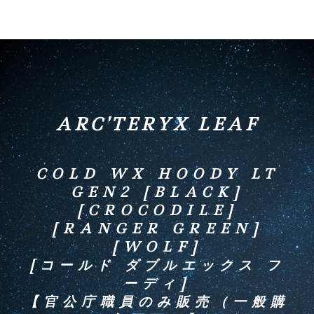
ARC'TERYX LEAF
COLD WX HOODY LT
GEN2 [BLACK]
[CROCODILE]
[RANGER GREEN]
[WOLF]
[コールド ダブルエックス フ
ーディ]
【官公庁職員のみ販売（一般購