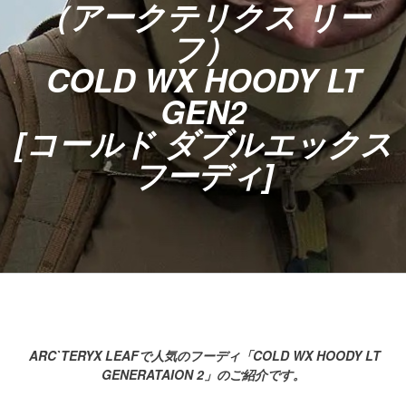
（アークテリクス リー
フ）
COLD WX HOODY LT
GEN2
[コールド ダブルエックス
フーディ]
ARC`TERYX LEAFで人気のフーディ「COLD WX HOODY LT
GENERATAION 2」のご紹介です。