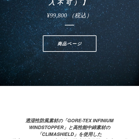
入不可）】
¥99,800
（税込）
商品ページ
透湿性防風素材の「GORE-TEX INFINIUM
WINDSTOPPER」と高性能中綿素材の
「CLIMASHIELD」を使用した