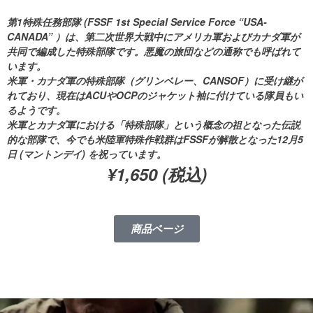
第1特殊任務部隊 (FSSF 1st Special Service Force “USA-
CANADA” ）は、第二次世界大戦中にアメリカ軍およびカナダ軍が
共同で編成した特殊部隊です。悪魔の旅団などの通称でも呼ばれて
います。
米軍・カナダ軍の特殊部隊（グリンベレー、CANSOF）に受け継が
れており、現在はACUやOCPのジャケット袖に付けている隊員もい
るようです。
米軍とカナダ軍における「特殊部隊」という概念の祖となった伝説
的な部隊で、今でも米陸軍特殊作戦群はFSSFが解散となった12月5
日 (マントンデイ) を祝っています。
¥1,650 (税込)
商品ページ