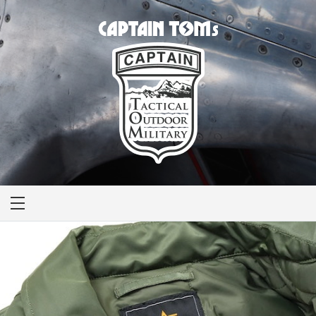
CAPTAIN TOM'S
キャプテントム