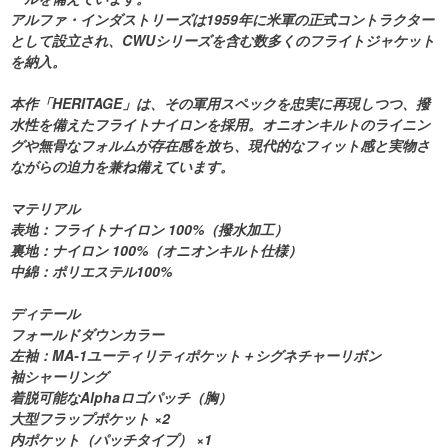
アルファ・インダストリーズは1959年に米軍の正式コントラクター
として設立され、CWUシリーズを含む数多くのフライトジャケット
を納入。
本作「HERITAGE」は、その軍用スペックを忠実に再現しつつ、撥
水性を備えたフライトナイロンを採用。オニオンキルトのライニン
グや無骨なフォルムが存在感を放ち、現代的なフィット感と実物さ
ながらの迫力を兼ね備えています。
マテリアル
表地：フライトナイロン 100%（撥水加工）
裏地：ナイロン 100%（オニオンキルト仕様）
中綿：ポリエステル100%
ディテール
フォールドダウンカラー
左袖：MA-1ユーティリティポケット＋シグネチャーリボン
袖シャーリング
着脱可能なAlphaロゴパッチ（胸）
大型フラップポケット ×2
内ポケット（パッチタイプ） ×1