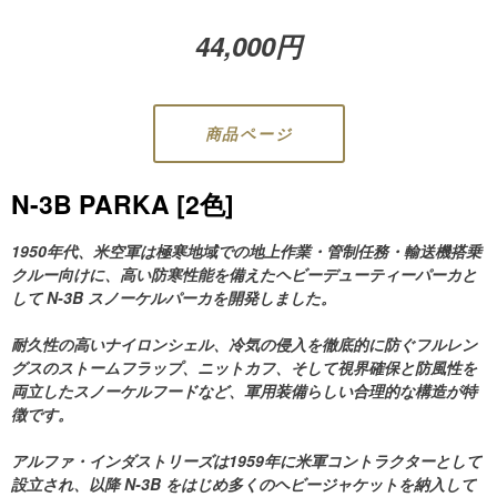
44,000円
商品ページ
N-3B PARKA [2色]
1950年代、米空軍は極寒地域での地上作業・管制任務・輸送機搭乗
クルー向けに、高い防寒性能を備えたヘビーデューティーパーカと
して N-3B スノーケルパーカを開発しました。
耐久性の高いナイロンシェル、冷気の侵入を徹底的に防ぐフルレン
グスのストームフラップ、ニットカフ、そして視界確保と防風性を
両立したスノーケルフードなど、軍用装備らしい合理的な構造が特
徴です。
アルファ・インダストリーズは1959年に米軍コントラクターとして
設立され、以降 N-3B をはじめ多くのヘビージャケットを納入して