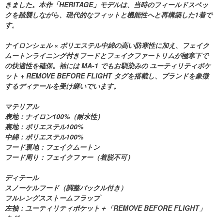
きました。本作「HERITAGE」モデルは、当時のフィールドスペッ
クを踏襲しながら、現代的なフィットと機能性へと再構築した1着で
す。
ナイロンシェル × ポリエステル中綿の高い防寒性に加え、フェイク
ムートンライニング付きフードとフェイクファートリムが極寒下で
の快適性を確保。袖には MA-1 でもお馴染みの ユーティリティポケ
ット + REMOVE BEFORE FLIGHT タグを搭載し、ブランドを象徴
するディテールを受け継いでいます。
マテリアル
表地：ナイロン100%（耐水性）
裏地：ポリエステル100%
中綿：ポリエステル100%
フード裏地：フェイクムートン
フード周り：フェイクファー（着脱不可）
ディテール
スノーケルフード（調整バックル付き）
フルレングスストームフラップ
左袖：ユーティリティポケット＋「REMOVE BEFORE FLIGHT」