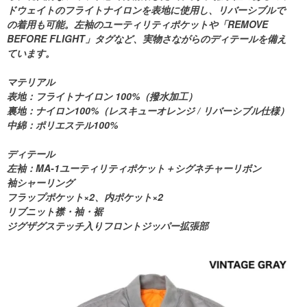
ドウェイトのフライトナイロンを表地に使用し、リバーシブルで
の着用も可能。左袖のユーティリティポケットや「REMOVE
BEFORE FLIGHT」タグなど、実物さながらのディテールを備え
ています。
マテリアル
表地：フライトナイロン 100%（撥水加工）
裏地：ナイロン100%（レスキューオレンジ / リバーシブル仕様）
中綿：ポリエステル100%
ディテール
左袖：MA-1ユーティリティポケット＋シグネチャーリボン
袖シャーリング
フラップポケット×2、内ポケット×2
リブニット襟・袖・裾
ジグザグステッチ入りフロントジッパー拡張部