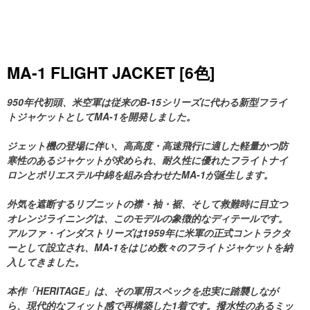
MA-1 FLIGHT JACKET [6色]
950年代初頭、米空軍は従来のB-15シリーズに代わる新型フライ
トジャケットとしてMA-1を開発しました。
ジェット機の登場に伴い、高高度・高速飛行に適した軽量かつ防
寒性のあるジャケットが求められ、耐久性に優れたフライトナイ
ロンとポリエステル中綿を組み合わせたMA-1が誕生します。
外気を遮断するリブニットの襟・袖・裾、そして救難時に目立つ
オレンジライニングは、このモデルの象徴的なディテールです。
アルファ・インダストリーズは1959年に米軍の正式コントラクタ
ーとして設立され、MA-1をはじめ数々のフライトジャケットを納
入してきました。
本作「HERITAGE」は、その軍用スペックを忠実に踏襲しなが
ら、現代的なフィット感で再構築した1着です。撥水性のあるミッ