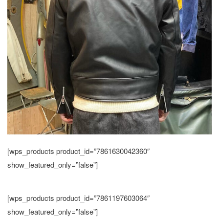
[wps_products product_id=”7861630042360″
show_featured_only=”false”]
[wps_products product_id=”7861197603064″
show_featured_only=”false”]