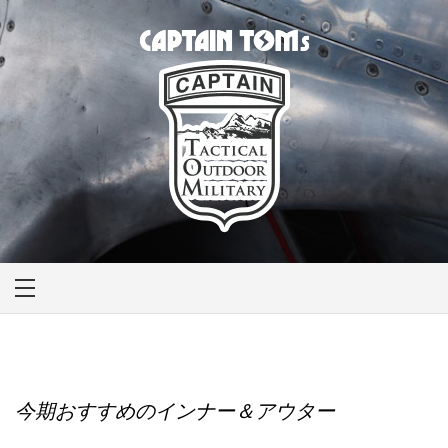
Skip
to
content
CAPTAIN TOM'S
キャプテントム
今期おすすめのインナー＆アウター