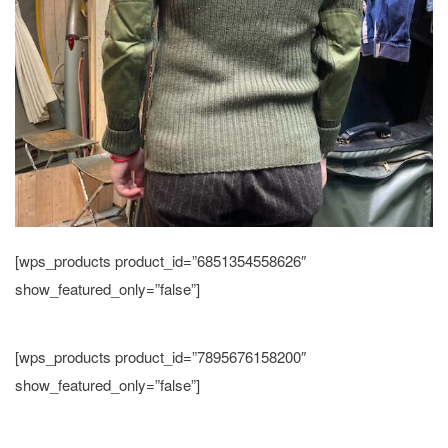
[wps_products product_id=”6851354558626″
show_featured_only=”false”]
[wps_products product_id=”7895676158200″
show_featured_only=”false”]