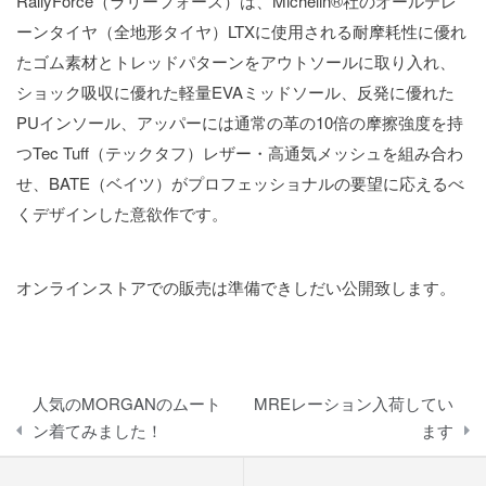
RallyForce（ラリーフォース）は、Michelin®社のオールテレ
ーンタイヤ（全地形タイヤ）LTXに使用される耐摩耗性に優れ
たゴム素材とトレッドパターンをアウトソールに取り入れ、
ショック吸収に優れた軽量EVAミッドソール、反発に優れた
PUインソール、アッパーには通常の革の10倍の摩擦強度を持
つTec Tuff（テックタフ）レザー・高通気メッシュを組み合わ
せ、BATE（ベイツ）がプロフェッショナルの要望に応えるべ
くデザインした意欲作です。
オンラインストアでの販売は準備できしだい公開致します。
投
人気のMORGANのムート
MREレーション入荷してい
稿
ン着てみました！
ます
ナ