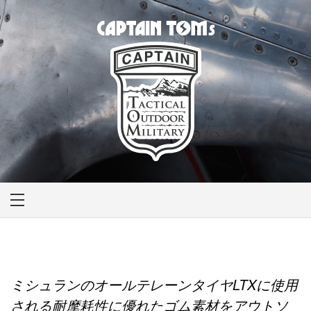
Skip
to
content
CAPTAIN TOM'S
キャプテントム
ミシュランのオールテレーンタイヤLTXに使用
される耐摩耗性に優れたゴム素材をアウトソ