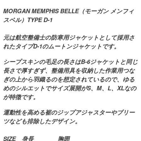
MORGAN MEMPHIS BELLE（モーガン メンフィ
スベル）TYPE D-1
元は航空整備士の防寒用ジャケットとして採用さ
れたタイプD-1のムートンジャケットです。
シープスキンの毛足の長さはB-6ジャケットと同じ
長さで厚すぎず、整備用具を収納した作業用つな
ぎの上から羽織るのを想定されているので、ゆる
めのシルエットでサイズ展開がS、M、L、XLなの
が特徴です。
運動性を高める裾のジップアジャスターやブリー
ツなども排除したデザイン。
SIZE 身長 胸囲