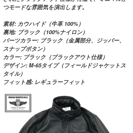
つモードな雰囲気を演出します。
素材
: カウハイド（牛革 100%）
裏地
: ブラック（100%ナイロン）
パーツカラー
: ブラック（金属部分、ジッパー、
スナップボタン）
カラー
: ブラック（ブラックアウト仕様）
デザイン
: M-65タイプ（フィールドジャケットス
タイル）
フィット感
: レギュラーフィット