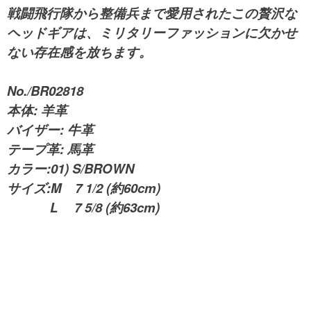
戦闘飛行隊から整備兵まで愛用されたこの贅沢な
ヘッドギアは、ミリタリーファッションに欠かせ
ない存在感を放ちます。
No./BR02818
本体: 羊革
バイザー: 牛革
テープ革: 馬革
カラー:01) S/BROWN
サイズ:M 7 1/2 (約60cm)
L 7 5/8 (約63cm)