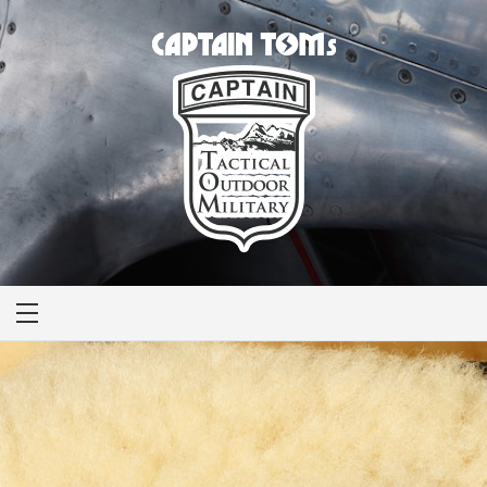
CAPTAIN TOM'S
キャプテントム