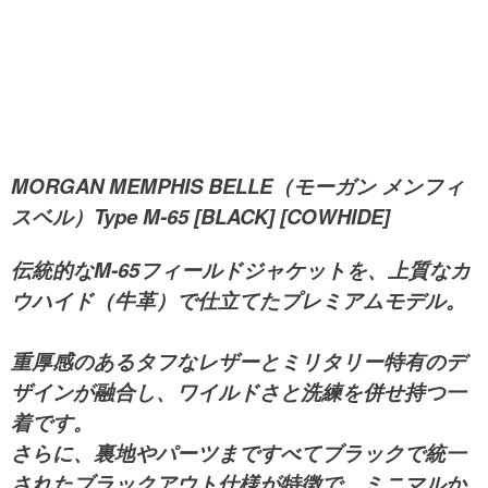
MORGAN MEMPHIS BELLE（モーガン メンフィ
スベル）Type M-65 [BLACK] [COWHIDE]
伝統的なM-65フィールドジャケットを、上質なカ
ウハイド（牛革）で仕立てたプレミアムモデル。
重厚感のあるタフなレザーとミリタリー特有のデ
ザインが融合し、ワイルドさと洗練を併せ持つ一
着です。
さらに、裏地やパーツまですべてブラックで統一
された
ブラックアウト仕様
が特徴で、ミニマルか